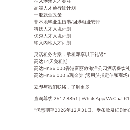
往来港澳人才签注
高端人才通行证计划
一般就业政策
非本地毕业生留港/回港就业安排
科技人才入境计划
优秀人才入境计划
输入內地人才计划
灵活租务方案，承租即享以下礼遇*：
高达14天免租期
高达HK$6,000香港富丽敦海洋公园酒店餐饮
高达HK$6,000 S现金券 (適用於指定信和商场)
立即与我们联络，了解更多！
查询尊线 2512 8851 | WhatsApp/WeChat 61
*优惠期至2026年12月31日。受条款及细则约