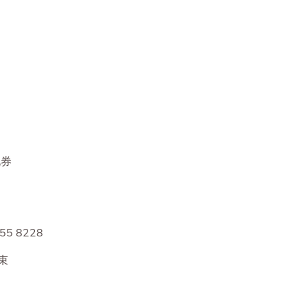
礼券
55 8228
束