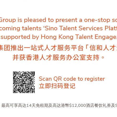
高可享高达14天免租期及高达港幣$12,000酒店餐饮礼券及