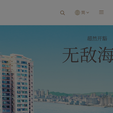
简
超然开豁
无敌