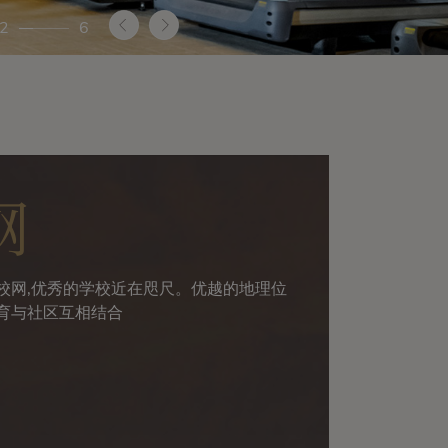
2
6
网
校网,优秀的学校近在咫尺。优越的地理位
育与社区互相结合