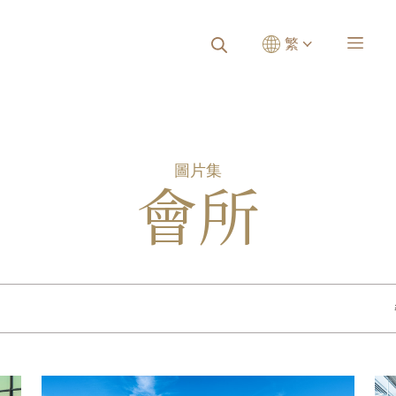
繁
圖片集
會所