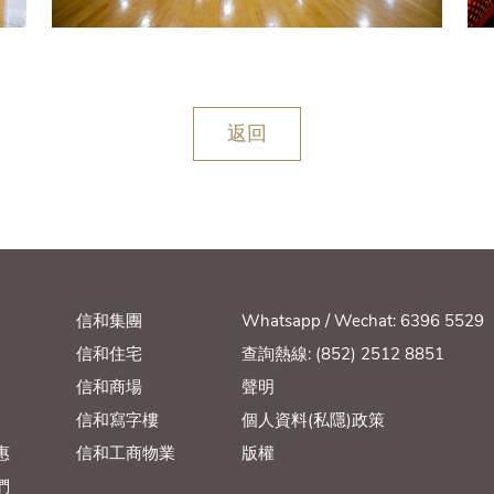
返回
信和集團
Whatsapp / Wechat: 6396 5529
信和住宅
查詢熱線: (852) 2512 8851
信和商場
聲明
信和寫字樓
個人資料(私隱)政策
惠
信和工商物業
版權
們