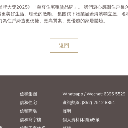
優品牌大獎2025》「至尊住宅租賃品牌」。 我們衷心感謝住戶
構更美好生活」理念的激勵。 集團旗下物業涵蓋海濱獨立屋、名
力為住戶締造更便捷、更高質素、更優越的家居體驗。
返回
信和集團
Whatsapp / Wechat: 6396 5529
信和住宅
查詢熱線: (852) 2512 8851
信和商場
聲明
信和寫字樓
個人資料(私隱)政策